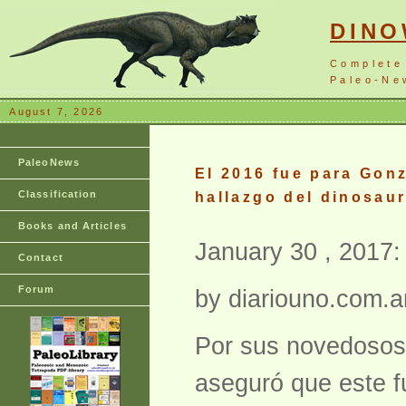
DIN
Complete
Paleo-New
August 7, 2026
PaleoNews
El 2016 fue para Gonz
Classification
hallazgo del dinosau
Books and Articles
January 30 , 2017:
Contact
Forum
by diariouno.com.a
Por sus novedosos 
aseguró que este fu