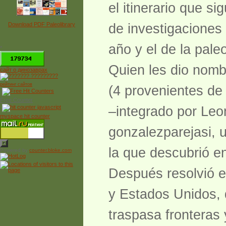
el itinerario que s
Download PDF Paleolibrary
de investigaciones 
año y el de la pal
*
Quien les dio nomb
сайт о динозаврах
рейтинг сайтов
(4 provenientes de 
Free Counter
–integrado por Leo
myspace hit counter
gonzalezparejasi, 
la que descubrió e
Powered by
counter.bloke.com
Después resolvió en
y Estados Unidos, 
traspasa fronteras