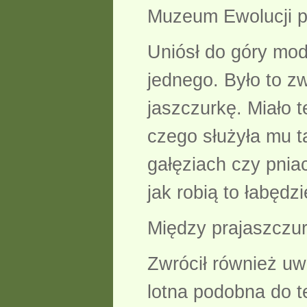
Muzeum Ewolucji pr
Uniósł do góry mod
jednego. Było to z
jaszczurkę. Miało 
czego służyła mu t
gałęziach czy pnia
jak robią to łabędz
Między prajaszczu
Zwrócił również uw
lotna podobna do t