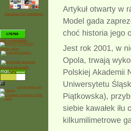
Artykuł otwarty w 
Download PDF Paleolibrary
Model gada zaprez
*
choć historia jego 
сайт о динозаврах
Jest rok 2001, w n
рейтинг сайтов
Opola, trwają wyko
Free Counter
myspace hit counter
Polskiej Akademii 
Uniwersytetu Śląsk
Powered by
counter.bloke.com
Piątkowska), przyb
siebie kawałek iłu
kilkumilimetrowe ga