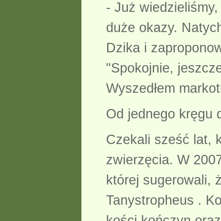
- Już wiedzieliśmy,
duże okazy. Natyc
Dzika i zaproponow
"Spokojnie, jeszcz
Wyszedłem markotn
Od jednego kręgu d
Czekali sześć lat,
zwierzęcia. W 2007
której sugerowali,
Tanystropheus . Ko
kości kończyn oraz