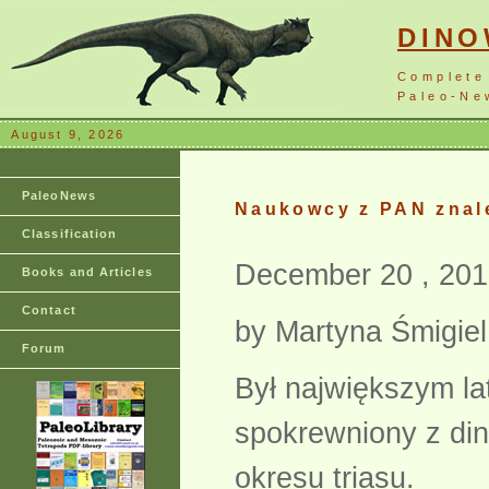
DIN
Complete
Paleo-New
August 9, 2026
PaleoNews
Naukowcy z PAN znale
Classification
December 20 , 201
Books and Articles
Contact
by Martyna Śmigiel
Forum
Był największym la
spokrewniony z din
okresu triasu.