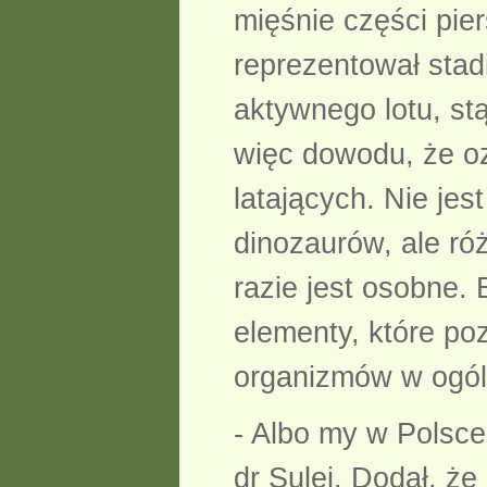
mięśnie części pier
reprezentował stad
aktywnego lotu, st
więc dowodu, że oz
latających. Nie je
dinozaurów, ale ró
razie jest osobne.
elementy, które po
organizmów w ogóle
- Albo my w Polsce
dr Sulej. Dodał, ż