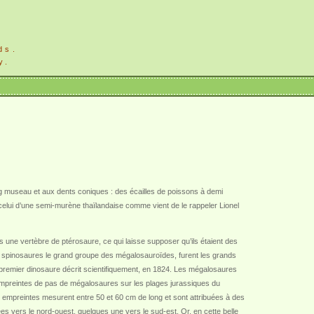
ds.
y.
 museau et aux dents coniques : des écailles de poissons à demi
celui d’une semi-murène thaïlandaise comme vient de le rappeler Lionel
s une vertèbre de ptérosaure, ce qui laisse supposer qu’ils étaient des
es spinosaures le grand groupe des mégalosauroïdes, furent les grands
premier dinosaure décrit scientifiquement, en 1824. Les mégalosaures
 empreintes de pas de mégalosaures sur les plages jurassiques du
s empreintes mesurent entre 50 et 60 cm de long et sont attribuées à des
es vers le nord-ouest, quelques une vers le sud-est. Or, en cette belle