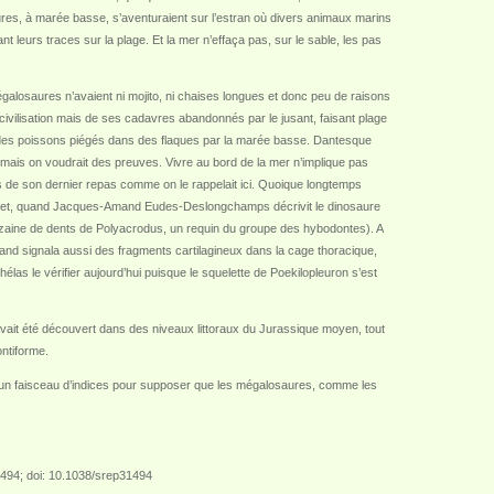
res, à marée basse, s’aventuraient sur l’estran où divers animaux marins
t leurs traces sur la plage. Et la mer n’effaça pas, sur le sable, les pas
galosaures n’avaient ni mojito, ni chaises longues et donc peu de raisons
e civilisation mais de ses cadavres abandonnés par le jusant, faisant plage
ue des poissons piégés dans des flaques par la marée basse. Dantesque
 mais on voudrait des preuves. Vivre au bord de la mer n’implique pas
es de son dernier repas comme on le rappelait ici. Quoique longtemps
effet, quand Jacques-Amand Eudes-Deslongchamps décrivit le dinosaure
izaine de dents de Polyacrodus, un requin du groupe des hybodontes). A
nd signala aussi des fragments cartilagineux dans la cage thoracique,
las le vérifier aujourd’hui puisque le squelette de Poekilopleuron s’est
vait été découvert dans des niveaux littoraux du Jurassique moyen, tout
ntiforme.
ême un faisceau d’indices pour supposer que les mégalosaures, comme les
31494; doi: 10.1038/srep31494