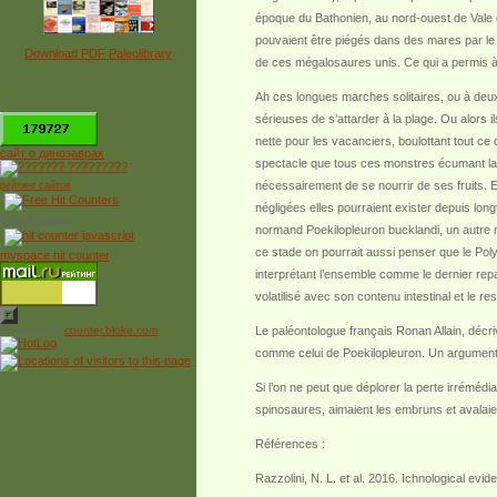
époque du Bathonien, au nord-ouest de Vale d
pouvaient être piégés dans des mares par le re
Download PDF Paleolibrary
de ces mégalosaures unis. Ce qui a permis 
Ah ces longues marches solitaires, ou à deux
*
sérieuses de s’attarder à la plage. Ou alors i
nette pour les vacanciers, boulottant tout c
сайт о динозаврах
spectacle que tous ces monstres écumant la p
nécessairement de se nourrir de ses fruits. E
рейтинг сайтов
négligées elles pourraient exister depuis 
Free Counter
normand Poekilopleuron bucklandi, un autre 
ce stade on pourrait aussi penser que le Po
myspace hit counter
interprétant l’ensemble comme le dernier repa
volatilisé avec son contenu intestinal et le
Powered by
counter.bloke.com
Le paléontologue français Ronan Allain, décr
comme celui de Poekilopleuron. Un argument s
Si l’on ne peut que déplorer la perte irrémé
spinosaures, aimaient les embruns et avalaient
Références :
Razzolini, N. L. et al. 2016. Ichnological ev