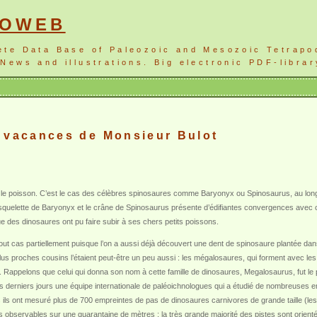
NOWEB
ete Data Base of Paleozoic and Mesozoic Tetrapo
News and illustrations. Big electronic PDF-librar
 vacances de Monsieur Bulot
le poisson. C’est le cas des célèbres spinosaures comme Baryonyx ou Spinosaurus, au long
u squelette de Baryonyx et le crâne de Spinosaurus présente d’édifiantes convergences avec 
e des dinosaures ont pu faire subir à ses chers petits poissons.
out cas partiellement puisque l’on a aussi déjà découvert une dent de spinosaure plantée dan
plus proches cousins l’étaient peut-être un peu aussi : les mégalosaures, qui forment avec l
Rappelons que celui qui donna son nom à cette famille de dinosaures, Megalosaurus, fut le 
ces derniers jours une équipe internationale de paléoichnologues qui a étudié de nombreuses
 ils ont mesuré plus de 700 empreintes de pas de dinosaures carnivores de grande taille (le
 observables sur une quarantaine de mètres ; la très grande majorité des pistes sont orienté