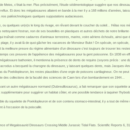
e Meios, c’était la mer. Plus précisément, l’étude sédimentologique suggère que nos dinosau
flux. Et donc les mégalosaures allaient en bande à la mer il y a 168 millions d’années, laissan
à nos paléoichnologues quelques supputations audacieuses.
, ou quelques un(e)s le long du rivage, en rêvant devant le coucher du soleil… Hélas nos mé
ls nettoyaient l’estran, non de ses bouteilles en plastiques et autres déchets de notre brillant
e qui traînait comme cadavres d’animaux terrestres, marins, voire aériens échoués, ainsi q
lage, il y avait là de quoi gâcher les vacances de Monsieur Bulot ! On spécule, on spécule,
t la meilleure preuve du régime alimentaire d’un dinosaure c’est toujours de trouver les rest
longtemps ces preuves de l’appétence des mégalosaures pour la gent poissonne. En 1838 en 
mégalosaure bathonien, il mentionna la présence de dents de requins (soyons précis : une d
lyacrodus a becqueté la charogne du dinosaure, y laissant quelques dents, mais Jacques-Ama
s du Poekilopleuron, les restes plausibles d’une orgie de poissons cartilagineux. On ne peut hé
 reste des collections de la faculté des sciences de Caen lors d’un bombardement en 1944…
ivant un autre mégalosaure normand (Dubreuillosaurus), a fait remarquer que son squelette a
upplémentaire pour suggérer un habitat côtier, et une possible tendance à taquiner l’hybodo
diable du squelette de Poekilopleuron et de son contenu stomaco-intestinal, il y a tout de m
 à l’occasion de la poiscaille.
idence of Megalosaurid Dinosaurs Crossing Middle Jurassic Tidal Flats. Scientific Reports 6, 