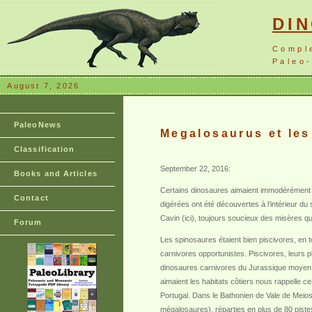
DI
Compl
Paleo-
August 7, 2026
PaleoNews
Megalosaurus et les
Classification
September 22, 2016:
Books and Articles
Certains dinosaures aimaient immodérément 
Contact
digérées ont été découvertes à l’intérieur d
Cavin (ici), toujours soucieux des misères qu
Forum
Les spinosaures étaient bien piscivores, en t
carnivores opportunistes. Piscivores, leurs 
dinosaures carnivores du Jurassique moyen. 
aimaient les habitats côtiers nous rappelle 
Portugal. Dans le Bathonien de Vale de Meios
mégalosaures), réparties en plus de 80 pistes