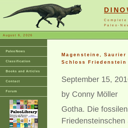
DIN
Complete
Paleo-New
August 6, 2026
PaleoNews
Magensteine, Saurier 
Classification
Schloss Friedenstein
Books and Articles
September 15, 201
Contact
Forum
by Conny Möller
Gotha. Die fossile
Friedensteinschen 