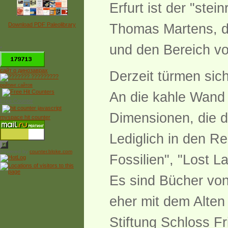
Erfurt ist der "ste
Download PDF Paleolibrary
Thomas Martens, d
und den Bereich vo
*
сайт о динозаврах
Derzeit türmen sic
рейтинг сайтов
An die kahle Wand i
Free Counter
Dimensionen, die d
myspace hit counter
Lediglich in den R
Powered by
counter.bloke.com
Fossilien", "Lost 
Es sind Bücher von
eher mit dem Alten 
Stiftung Schloss F