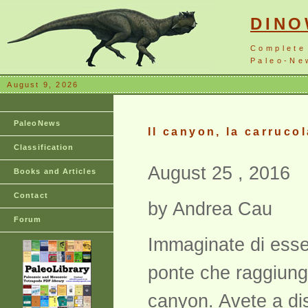
DIN
Complete
Paleo-New
August 9, 2026
PaleoNews
Il canyon, la carruco
Classification
August 25 , 2016
Books and Articles
Contact
by Andrea Cau
Forum
Immaginate di esser
ponte che raggiunga
canyon. Avete a dis