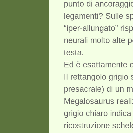
punto di ancoraggio
legamenti? Sulle s
“iper-allungato” ri
neurali molto alte 
testa.
Ed è esattamente 
Il rettangolo grigi
presacrale) di un m
Megalosaurus realiz
grigio chiaro indic
ricostruzione schel