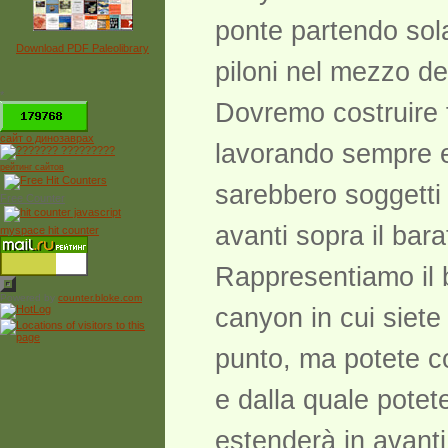
ponte partendo sol
Download PDF Paleolibrary
piloni nel mezzo de
*
Dovremo costruire f
сайт о динозаврах
lavorando sempre e 
рейтинг сайтов
sarebbero soggetti
Free Counter
avanti sopra il bara
myspace hit counter
Rappresentiamo il ba
Powered by
counter.bloke.com
canyon in cui siete 
punto, ma potete co
e dalla quale potete
estenderà in avanti