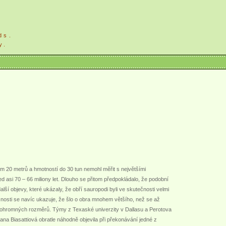
ds.
y.
 20 metrů a hmotností do 30 tun nemohl měřit s největšími
 asi 70 – 66 miliony let. Dlouho se přitom předpokládalo, že podobní
alší objevy, které ukázaly, že obří sauropodi byli ve skutečnosti velmi
nosti se navíc ukazuje, že šlo o obra mnohem většího, než se až
ů ohromných rozměrů. Týmy z Texaské univerzity v Dallasu a Perotova
na Biasattiová obratle náhodně objevila při překonávání jedné z