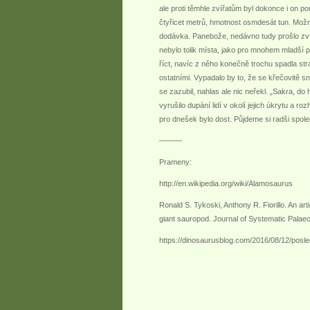
ale proti těmhle zvířatům byl dokonce i on po
čtyřicet metrů, hmotnost osmdesát tun. Možná
dodávka. Panebože, nedávno tudy prošlo zvíř
nebylo tolik místa, jako pro mnohem mladší 
říct, navíc z něho konečně trochu spadla str
ostatními. Vypadalo by to, že se křečovitě s
se zazubil, nahlas ale nic neřekl. „Sakra, do
vyrušilo dupání lidí v okolí jejich úkrytu a 
pro dnešek bylo dost. Půjdeme si radši spole
———
Prameny:
http://en.wikipedia.org/wiki/Alamosaurus
Ronald S. Tykoski, Anthony R. Fiorillo. An a
giant sauropod. Journal of Systematic Pala
https://dinosaurusblog.com/2016/08/12/posled