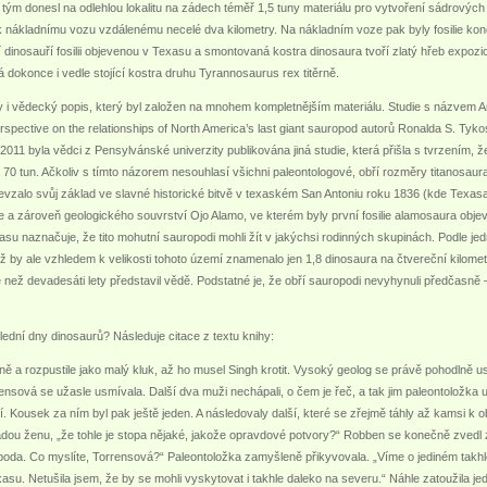
 tým donesl na odlehlou lokalitu na zádech téměř 1,5 tuny materiálu pro vytvoření sádrových
 nákladnímu vozu vzdálenému necelé dva kilometry. Na nákladním voze pak byly fosilie kon
 dinosauří fosilii objevenou v Texasu a smontovaná kostra dinosaura tvoří zlatý hřeb expoz
dokonce i vedle stojící kostra druhu Tyrannosaurus rex titěrně.
y i vědecký popis, který byl založen na mnohem kompletnějším materiálu. Studie s názvem An
pective on the relationships of North America’s last giant sauropod autorů Ronalda S. Tykos
2011 byla vědci z Pensylvánské univerzity publikována jiná studie, která přišla s tvrzením, 
70 tun. Ačkoliv s tímto názorem nesouhlasí všichni paleontologové, obří rozměry titanosaur
vzalo svůj základ ve slavné historické bitvě v texaském San Antoniu roku 1836 (kde Texasa
a zároveň geologického souvrství Ojo Alamo, ve kterém byly první fosilie alamosaura obje
exasu naznačuje, že tito mohutní sauropodi mohli žít v jakýchsi rodinných skupinách. Podle
ož by ale vzhledem k velikosti tohoto území znamenalo jen 1,8 dinosaura na čtvereční kilom
 než devadesáti lety představil vědě. Podstatné je, že obří sauropodi nevyhynuli předčas
ední dny dinosaurů? Následuje citace z textu knihy:
 a rozpustile jako malý kluk, až ho musel Singh krotit. Vysoký geolog se právě pohodlně us
rrensová se užasle usmívala. Další dva muži nechápali, o čem je řeč, a tak jim paleontoložka
í. Kousek za ním byl pak ještě jeden. A následovaly další, které se zřejmě táhly až kamsi k 
ladou ženu, „že tohle je stopa nějaké, jakože opravdové potvory?“ Robben se konečně zvedl 
poda. Co myslíte, Torrensová?“ Paleontoložka zamyšleně přikyvovala. „Víme o jediném tak
asu. Netušila jsem, že by se mohli vyskytovat i takhle daleko na severu.“ Náhle zatoužila je