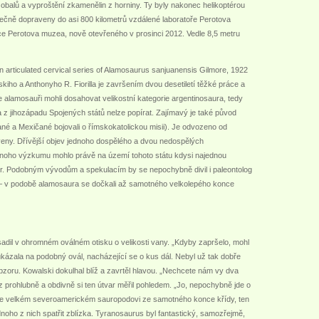
 obalů a vyproštění zkamenělin z horniny. Ty byly nakonec helikoptérou
ečně dopraveny do asi 800 kilometrů vzdálené laboratoře Perotova
ice Perotova muzea, nově otevřeného v prosinci 2012. Vedle 8,5 metru
 articulated cervical series of Alamosaurus sanjuanensis Gilmore, 1922
kiho a Anthonyho R. Fiorilla je završením dvou desetiletí těžké práce a
že alamosauři mohli dosahovat velikostní kategorie argentinosaura, tedy
a z jihozápadu Spojených států nelze popírat. Zajímavý je také původ
né a Mexičané bojovali o římskokatolickou misii). Je odvozeno od
veny. Dřívější objev jednoho dospělého a dvou nedospělých
 jednoho výzkumu mohlo právě na území tohoto státu kdysi najednou
etr. Podobným vývodům a spekulacím by se nepochybně divil i paleontolog
ně – v podobě alamosaura se dočkali až samotného velkolepého konce
adil v ohromném oválném otisku o velikosti vany. „Kdyby zapršelo, mohl
 ukázala na podobný ovál, nacházející se o kus dál. Nebyl už tak dobře
obzoru. Kowalski dokulhal blíž a zavrtěl hlavou. „Nechcete nám vy dva
z prohlubně a obdivně si ten útvar měřil pohledem. „Jo, nepochybně jde o
hle velkém severoamerickém sauropodovi ze samotného konce křídy, ten
dnoho z nich spatřit zblízka. Tyranosaurus byl fantastický, samozřejmě,