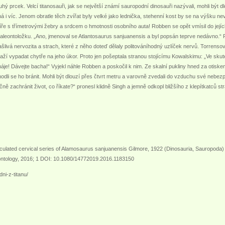
uhý prcek. Velcí titanosauři, jak se největší známí sauropodní dinosauři nazývali, mohli být d
 i víc. Jenom obratle těch zvířat byly velké jako lednička, stehenní kost by se na výšku n
e s třímetrovými žebry a srdcem o hmotnosti osobního auta! Robben se opět vmísil do jejíc
paleontoložku. „Ano, jmenoval se Atlantosaurus sanjuanensis a byl popsán teprve nedávno.“
ašlivá nervozita a strach, které z něho doteď dělaly politováníhodný uzlíček nervů. Torrens
naží vypadat chytře na jeho úkor. Proto jen pošeptala stranou stojícímu Kowalskimu: „Ve skut
 háje! Dávejte bacha!“ Vyjekl náhle Robben a poskočil k nim. Ze skalní pukliny hned za otisk
rozhodli se ho bránit. Mohli být dlouzí přes čtvrt metru a varovně zvedali do vzduchu své ne
čně zachránit život, co říkate?“ pronesl klidně Singh a jemně odkopl bližšího z klepítkatců s
rticulated cervical series of Alamosaurus sanjuanensis Gilmore, 1922 (Dinosauria, Sauropoda)
eontology, 2016; 1 DOI: 10.1080/14772019.2016.1183150
ni-z-titanu/