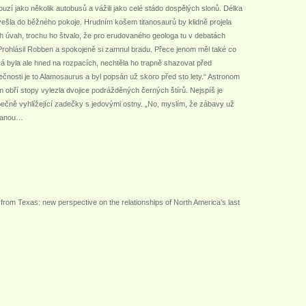
louzí jako několik autobusů a vážili jako celé stádo dospělých slonů. Délka
evešla do běžného pokoje. Hrudním košem titanosaurů by klidně projela
h úvah, trochu ho štvalo, že pro erudovaného geologa tu v debatách
 Prohlásil Robben a spokojeně si zamnul bradu. Přece jenom měl také co
ová byla ale hned na rozpacích, nechtěla ho trapně shazovat před
ečnosti je to Alamosaurus a byl popsán už skoro před sto lety.“ Astronom
em obří stopy vylezla dvojice podrážděných černých štírů. Nejspíš je
bezpečně vyhlížející zadečky s jedovými ostny. „No, myslím, že zábavy už
tranou…
 from Texas: new perspective on the relationships of North America’s last