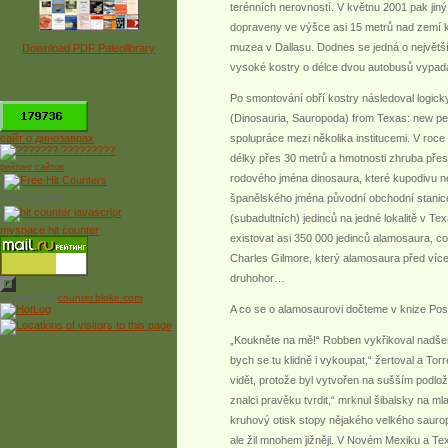
terénních nerovností. V květnu 2001 pak jiný
dopraveny ve výšce asi 15 metrů nad zemí k
muzea v Dallasu. Dodnes se jedná o největší
Download PDF Paleolibrary
vysoké kostry o délce dvou autobusů vypadá 
*
Po smontování obří kostry následoval logick
(Dinosauria, Sauropoda) from Texas: new pers
сайт о динозаврах
spolupráce mezi několika institucemi. V roce 
délky přes 30 metrů a hmotnosti zhruba přes 
рейтинг сайтов
rodového jména dinosaura, které kupodivu ne
Free Counter
španělského jména původní obchodní stanice 
(subadultních) jedinců na jedné lokalitě v T
myspace hit counter
existovat asi 350 000 jedinců alamosaura, c
Charles Gilmore, který alamosaura před více
druhohor…
Powered by
counter.bloke.com
A co se o alamosaurovi dočteme v knize Posl
„Koukněte na mě!“ Robben vykřikoval nadšeně
bych se tu klidně i vykoupat,“ žertoval a To
vidět, protože byl vytvořen na sušším podlož
znalci pravěku tvrdit,“ mrknul šibalsky na m
kruhový otisk stopy nějakého velkého sauro
ale žil mnohem jižněji. V Novém Mexiku a Tex