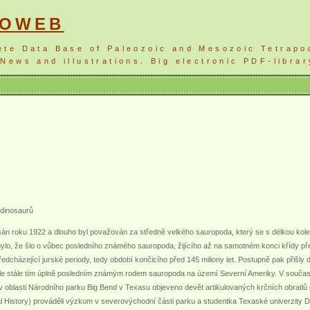
NOWEB
ete Data Base of Paleozoic and Mesozoic Tetrapo
News and illustrations. Big electronic PDF-librar
 dinosaurů
n roku 1922 a dlouho byl považován za středně velkého sauropoda, který se s délkou kolem
ylo, že šlo o vůbec posledního známého sauropoda, žijícího až na samotném konci křídy před
ředcházející jurské periody, tedy období končicího před 145 miliony let. Postupně pak přišly d
 ale stále tím úplně posledním známým rodem sauropoda na území Severní Ameriky. V součas
v oblasti Národního parku Big Bend v Texasu objeveno devět artikulovaných krčních obratl
 History) prováděli výzkum v severovýchodní části parku a studentka Texaské univerzity Da