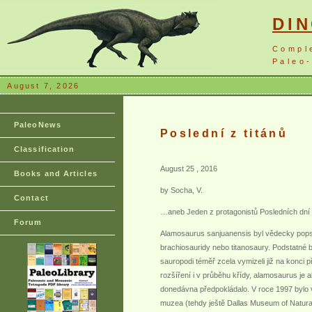
DI
Compl
Paleo-
August 7, 2026
PaleoNews
Poslední z titánů
Classification
August 25 , 2016
Books and Articles
by Socha, V.
Contact
…aneb Jeden z protagonistů Posledních dní
Forum
Alamosaurus sanjuanensis byl vědecky popsá
brachiosauridy nebo titanosaury. Podstatné b
sauropodi téměř zcela vymizeli již na konci p
rozšíření i v průběhu křídy, alamosaurus je
donedávna předpokládalo. V roce 1997 bylo 
muzea (tehdy ještě Dallas Museum of Natural