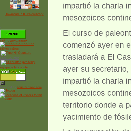
impartió la charla 
Download PDF Paleolibrary
mesozoicos contin
*
El curso de paleon
сайт о динозаврах
comenzó ayer en el
рейтинг сайтов
trasladará a El Cast
Free Counter
ayer su secretario
myspace hit counter
impartió la charla 
Powered by
counter.bloke.com
mesozoicos contin
territorio donde a 
yacimiento de fósil