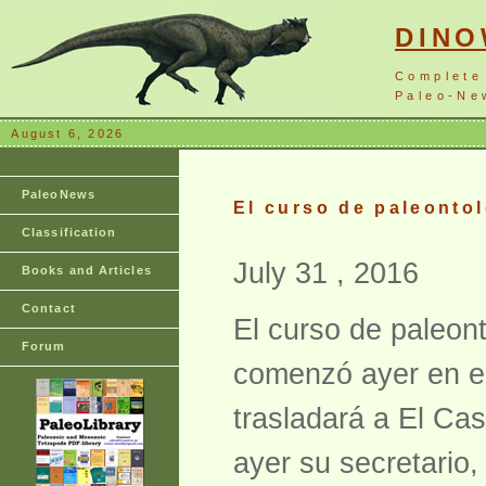
DIN
Complete
Paleo-New
August 6, 2026
PaleoNews
El curso de paleontol
Classification
July 31 , 2016
Books and Articles
Contact
El curso de paleon
Forum
comenzó ayer en el
trasladará a El Cast
ayer su secretario