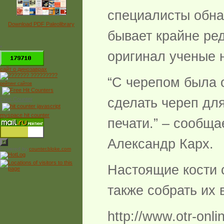
специалисты обнар
Download PDF Paleolibrary
бывает крайне ред
*
оригинал ученые 
сайт о динозаврах
“С черепом была 
рейтинг сайтов
сделать череп дл
Free Counter
myspace hit counter
печати.” – сообщ
Александр Карх.
Powered by
counter.bloke.com
Настоящие кости 
также собрать их 
http://www.otr-on