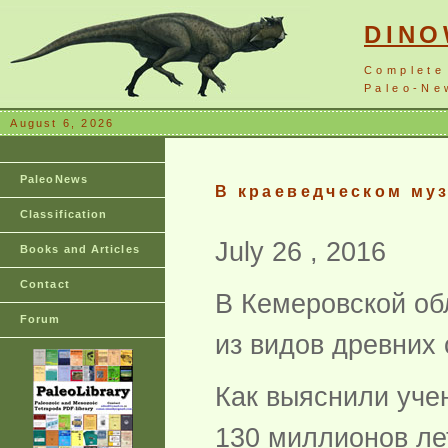
DIN
Complete
Paleo-New
August 6, 2026
PaleoNews
В краеведческом му
Classification
July 26 , 2016
Books and Articles
Contact
В Кемеровской об
Forum
из видов древних
Как выяснили уче
130 миллионов лет