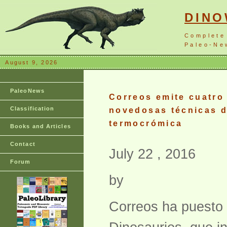
DIN
Complete
Paleo-New
August 9, 2026
PaleoNews
Correos emite cuatro 
Classification
novedosas técnicas de
termocrómica
Books and Articles
Contact
July 22 , 2016
Forum
by
Correos ha puesto e