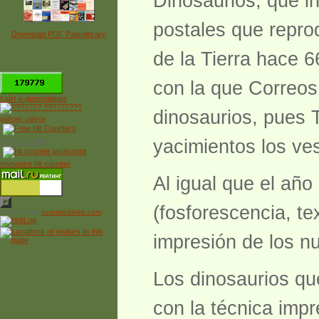
Dinosaurios, que in
postales que repro
Download PDF Paleolibrary
de la Tierra hace 6
*
con la que Correos
сайт о динозаврах
dinosaurios, pues 
рейтинг сайтов
yacimientos los ves
Free Counter
myspace hit counter
Al igual que el añ
(fosforescencia, t
Powered by
counter.bloke.com
impresión de los n
Los dinosaurios que
con la técnica impr