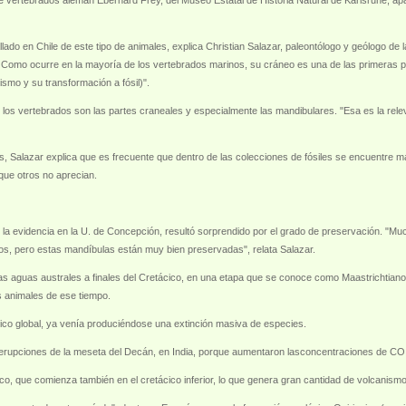
de vertebrados alemán Eberhard Frey, del Museo Estatal de Historia Natural de Karlsruhe, ap
do en Chile de este tipo de animales, explica Christian Salazar, paleontólogo y geólogo de la
 Como ocurre en la mayoría de los vertebrados marinos, su cráneo es una de las primeras p
ismo y su transformación a fósil)".
 los vertebrados son las partes craneales y especialmente las mandibulares. "Esa es la rele
, Salazar explica que es frecuente que dentro de las colecciones de fósiles se encuentre ma
 que otros no aprecian.
 la evidencia en la U. de Concepción, resultó sorprendido por el grado de preservación. "Mu
dos, pero estas mandíbulas están muy bien preservadas", relata Salazar.
as aguas australes a finales del Cretácico, en una etapa que se conoce como Maastrichtiano,
os animales de ese tiempo.
ico global, ya venía produciéndose una extinción masiva de especies.
 erupciones de la meseta del Decán, en India, porque aumentaron lasconcentraciones de CO 
ico, que comienza también en el cretácico inferior, lo que genera gran cantidad de volcani