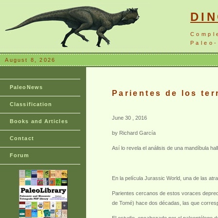
DI
Compl
Paleo-
August 8, 2026
PaleoNews
Parientes de los te
Classification
June 30 , 2016
Books and Articles
by Richard García
Contact
Así lo revela el análisis de una mandíbula h
Forum
En la película Jurassic World, una de las at
Parientes cercanos de estos voraces depreda
de Tomé) hace dos décadas, las que corres