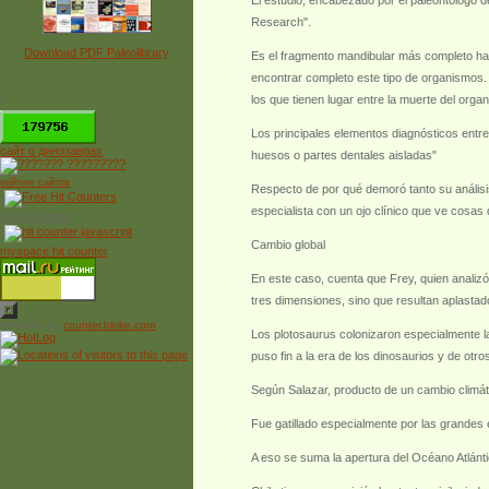
El estudio, encabezado por el paleontólogo 
Research".
Download PDF Paleolibrary
Es el fragmento mandibular más completo halla
encontrar completo este tipo de organismos.
los que tienen lugar entre la muerte del organ
*
Los principales elementos diagnósticos entre
сайт о динозаврах
huesos o partes dentales aisladas"
рейтинг сайтов
Respecto de por qué demoró tanto su análisis
especialista con un ojo clínico que ve cosas
Free Counter
Cambio global
myspace hit counter
En este caso, cuenta que Frey, quien analizó
tres dimensiones, sino que resultan aplasta
Powered by
counter.bloke.com
Los plotosaurus colonizaron especialmente l
puso fin a la era de los dinosaurios y de otr
Según Salazar, producto de un cambio climát
Fue gatillado especialmente por las grandes
A eso se suma la apertura del Océano Atlánt