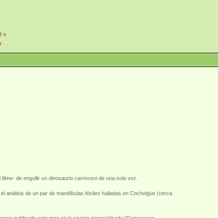
ds.
y.
ilme- de engullir un dinosaurio carnívoro de una sola vez.
l análisis de un par de mandíbulas fósiles halladas en Cocholgüe (cerca