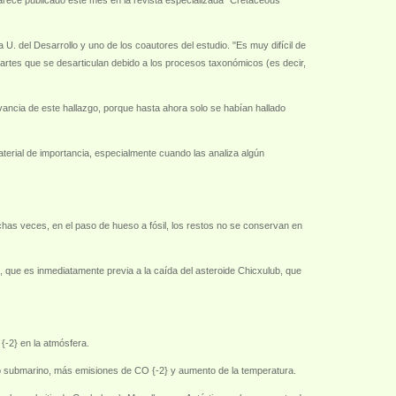
arece publicado este mes en la revista especializada "Cretaceous
 U. del Desarrollo y uno de los coautores del estudio. "Es muy difícil de
artes que se desarticulan debido a los procesos taxonómicos (es decir,
vancia de este hallazgo, porque hasta ahora solo se habían hallado
terial de importancia, especialmente cuando las analiza algún
chas veces, en el paso de hueso a fósil, los restos no se conservan en
 que es inmediatamente previa a la caída del asteroide Chicxulub, que
{-2} en la atmósfera.
smo submarino, más emisiones de CO {-2} y aumento de la temperatura.