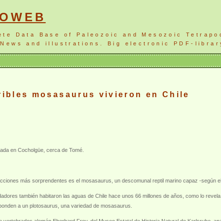
NOWEB
ete Data Base of Paleozoic and Mesozoic Tetrapo
News and illustrations. Big electronic PDF-librar
rribles mosasaurus vivieron en Chile
allada en Cocholgüe, cerca de Tomé.
racciones más sorprendentes es el mosasaurus, un descomunal reptil marino capaz -según el f
dores también habitaron las aguas de Chile hace unos 66 millones de años, como lo revela e
ponden a un plotosaurus, una variedad de mosasaurus.