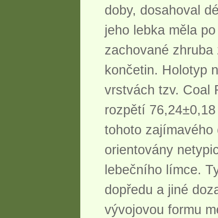
doby, dosahoval dél
jeho lebka měla po
zachované zhruba z
končetin. Holotyp
vrstvách tzv. Coal
rozpětí 76,24±0,18
tohoto zajímavého 
orientovány netypic
lebečního límce. T
dopředu a jiné doz
vývojovou formu mez