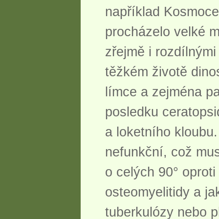
například Kosmocer
procházelo velké m
zřejmě i rozdílným
těžkém životě dino
límce a zejména pa
posledku ceratopsid
a loketního kloubu.
nefunkční, což mus
o celých 90° oproti 
osteomyelitidy a j
tuberkulózy nebo p