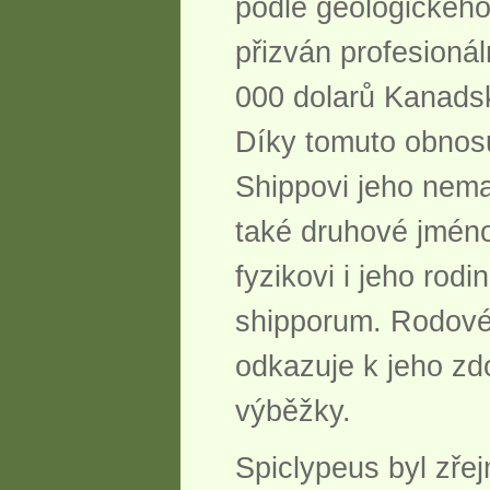
podle geologického
přizván profesioná
000 dolarů Kanads
Díky tomuto obnosu
Shippovi jeho nemal
také druhové jméno
fyzikovi i jeho rod
shipporum. Rodové 
odkazuje k jeho z
výběžky.
Spiclypeus byl zře