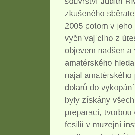
souvrství Judith Ri
zkušeného sběratel
2005 potom v jeho 
vyčnívajícího z úte
objevem nadšen a v
amatérského hledač
najal amatérského 
dolarů do vykopání
byly získány všech
preparací, tvorbou
fosilií v muzejní i