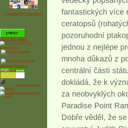
vědecky popsaných 
fantastických více 
Download PDF Paleolibrary
ceratopsů (rohatých
*
pozoruhodní ptakop
сайт о динозаврах
jednou z nejlépe p
рейтинг сайтов
mnoha důkazů z pos
Free Counter
myspace hit counter
centrální části stá
dokládá, že k výz
Powered by
counter.bloke.com
za neobvyklých oko
Paradise Point Ra
Dobře věděl, že se