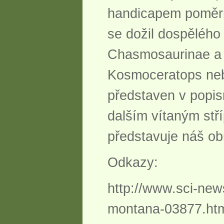
handicapem poměrně
se dožil dospělého
Chasmosaurinae a m
Kosmoceratops neb
představen v popis
dalším vítaným stř
představuje náš ob
Odkazy:
http://www.sci-new
montana-03877.ht