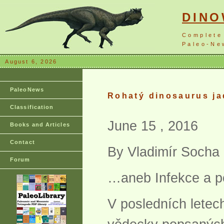
DIN
Complete
Paleo-New
August 6, 2026
PaleoNews
Rohatý dinosaurus ja
Classification
June 15 , 2016
Books and Articles
Contact
By Vladimír Socha
Forum
…aneb Infekce a po
V posledních letec