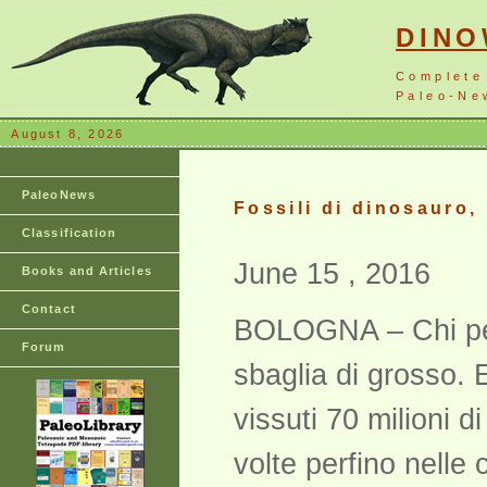
DIN
Complete
Paleo-New
August 8, 2026
PaleoNews
Fossili di dinosauro,
Classification
June 15 , 2016
Books and Articles
Contact
BOLOGNA – Chi pensa
Forum
sbaglia di grosso. E
vissuti 70 milioni 
volte perfino nell