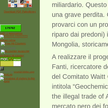
miliardario. Questo 
Download PDF Paleolibrary
una grave perdita. 
provarci con un pro
*
riparo dai predoni) 
сайт о динозаврах
рейтинг сайтов
Mongolia, storicame
Free Counter
A realizzare il pro
myspace hit counter
Fanti, ricercatore 
Powered by
counter.bloke.com
del Comitato Waitt 
intitola “Geochemica
the illegal trade of
mercato nero dei fo